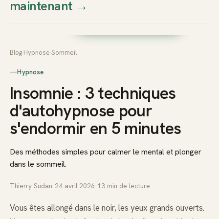
maintenant
→
Thierry
Prendre rendez-vous dès
Sudan
maintenant
Blog
›
Hypnose
›
Sommeil
—
Hypnose
Insomnie : 3 techniques
d'autohypnose pour
s'endormir en 5 minutes
Des méthodes simples pour calmer le mental et plonger
dans le sommeil.
Thierry Sudan
·
24 avril 2026
·
13
min de lecture
Vous êtes allongé dans le noir, les yeux grands ouverts.