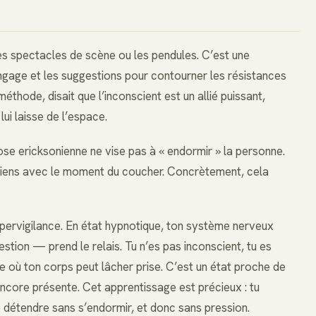
les spectacles de scène ou les pendules. C’est une
angage et les suggestions pour contourner les résistances
éthode, disait que l’inconscient est un allié puissant,
ui laisse de l’espace.
ose ericksonienne ne vise pas à « endormir » la personne.
retiens avec le moment du coucher. Concrètement, cela
ervigilance. En état hypnotique, ton système nerveux
tion — prend le relais. Tu n’es pas inconscient, tu es
 où ton corps peut lâcher prise. C’est un état proche de
core présente. Cet apprentissage est précieux : tu
e détendre sans s’endormir, et donc sans pression.