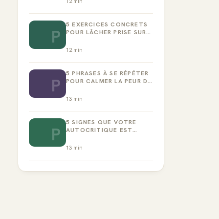
12
min
5 EXERCICES CONCRETS
P
POUR LÂCHER PRISE SUR
LA PERFECTION
12
min
5 PHRASES À SE RÉPÉTER
P
POUR CALMER LA PEUR DE
L’ÉCHEC
13
min
5 SIGNES QUE VOTRE
P
AUTOCRITIQUE EST
DEVENUE TOXIQUE
13
min