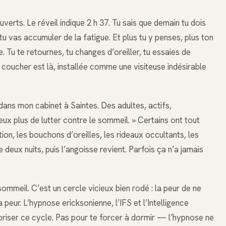
uverts. Le réveil indique 2 h 37. Tu sais que demain tu dois
tu vas accumuler de la fatigue. Et plus tu y penses, plus ton
Tu te retournes, tu changes d’oreiller, tu essaies de
u coucher est là, installée comme une visiteuse indésirable
dans mon cabinet à Saintes. Des adultes, actifs,
eux plus de lutter contre le sommeil. » Certains ont tout
tion, les bouchons d’oreilles, les rideaux occultants, les
eux nuits, puis l’angoisse revient. Parfois ça n’a jamais
ommeil. C’est un cercle vicieux bien rodé : la peur de ne
a peur. L’hypnose ericksonienne, l’IFS et l’Intelligence
ur briser ce cycle. Pas pour te forcer à dormir — l’hypnose ne