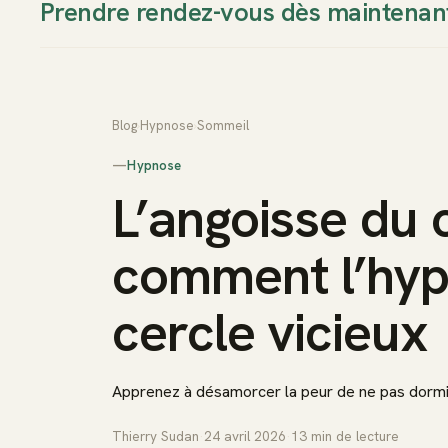
Prendre rendez-vous dès maintenan
Thierry Sudan
Approche
Blog
›
Hypnose
›
Sommeil
—
Hypnose
L’angoisse du 
comment l’hyp
cercle vicieux
Apprenez à désamorcer la peur de ne pas dormir 
Thierry Sudan
·
24 avril 2026
·
13
min de lecture