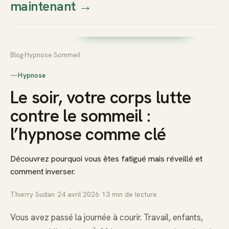
maintenant
→
Thierry
Prendre rendez-vous dès
Sudan
maintenant
Blog
›
Hypnose
›
Sommeil
—
Hypnose
Le soir, votre corps lutte
contre le sommeil :
l’hypnose comme clé
Découvrez pourquoi vous êtes fatigué mais réveillé et
comment inverser.
Thierry Sudan
·
24 avril 2026
·
13
min de lecture
Vous avez passé la journée à courir. Travail, enfants,