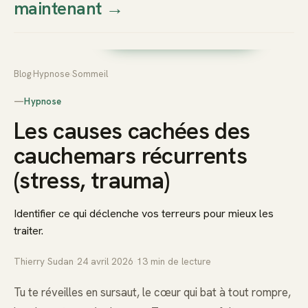
maintenant
→
Thierry
Prendre rendez-vous dès
Sudan
maintenant
Blog
›
Hypnose
›
Sommeil
—
Hypnose
Les causes cachées des
cauchemars récurrents
(stress, trauma)
Identifier ce qui déclenche vos terreurs pour mieux les
traiter.
Thierry Sudan
·
24 avril 2026
·
13
min de lecture
Tu te réveilles en sursaut, le cœur qui bat à tout rompre,