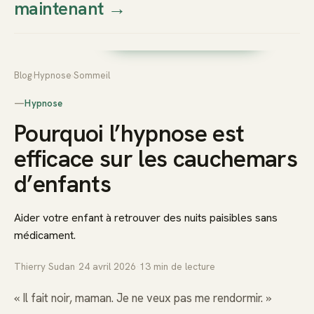
maintenant
→
Thierry
Prendre rendez-vous dès
Sudan
maintenant
Blog
›
Hypnose
›
Sommeil
—
Hypnose
Pourquoi l’hypnose est
efficace sur les cauchemars
d’enfants
Aider votre enfant à retrouver des nuits paisibles sans
médicament.
Thierry Sudan
·
24 avril 2026
·
13
min de lecture
« Il fait noir, maman. Je ne veux pas me rendormir. »