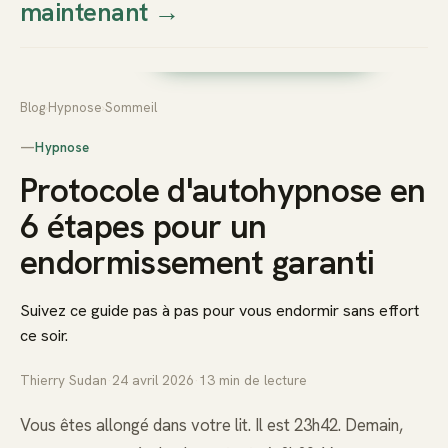
maintenant
→
Thierry
Prendre rendez-vous dès
Sudan
maintenant
Blog
›
Hypnose
›
Sommeil
—
Hypnose
Protocole d'autohypnose en
6 étapes pour un
endormissement garanti
Suivez ce guide pas à pas pour vous endormir sans effort
ce soir.
Thierry Sudan
·
24 avril 2026
·
13
min de lecture
Vous êtes allongé dans votre lit. Il est 23h42. Demain,