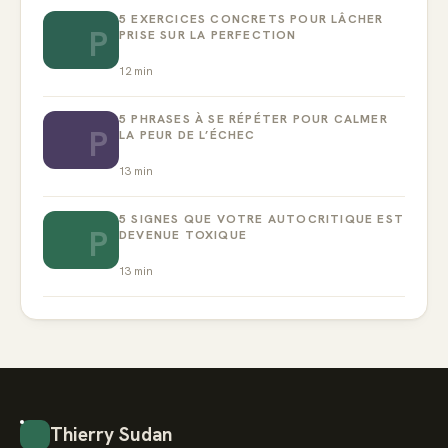
5 EXERCICES CONCRETS POUR LÂCHER
P
PRISE SUR LA PERFECTION
12
min
5 PHRASES À SE RÉPÉTER POUR CALMER
P
LA PEUR DE L’ÉCHEC
13
min
5 SIGNES QUE VOTRE AUTOCRITIQUE EST
P
DEVENUE TOXIQUE
13
min
Thierry Sudan