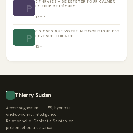
5 PHRASES À SE RÉPÉTER POUR CALMER
P
LA PEUR DE L’ÉCHEC
13
min
5 SIGNES QUE VOTRE AUTOCRITIQUE EST
P
DEVENUE TOXIQUE
13
min
Thierry Sudan
Accompagnement — IFS, hypnose
ericksonienne, Intelligence
Relationnelle. Cabinet à Saintes, en
présentiel ou à distance.