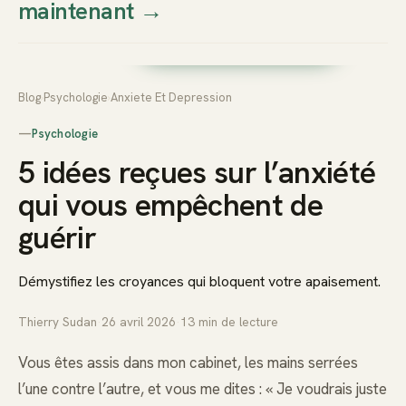
maintenant
→
Thierry
Prendre rendez-vous dès
Sudan
maintenant
Blog
›
Psychologie
›
Anxiete Et Depression
—
Psychologie
5 idées reçues sur l’anxiété
qui vous empêchent de
guérir
Démystifiez les croyances qui bloquent votre apaisement.
Thierry Sudan
·
26 avril 2026
·
13
min de lecture
Vous êtes assis dans mon cabinet, les mains serrées
l’une contre l’autre, et vous me dites : « Je voudrais juste