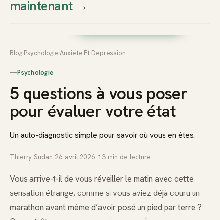
maintenant
→
Thierry
Prendre rendez-vous dès
Sudan
maintenant
Blog
›
Psychologie
›
Anxiete Et Depression
—
Psychologie
5 questions à vous poser
pour évaluer votre état
Un auto-diagnostic simple pour savoir où vous en êtes.
Thierry Sudan
·
26 avril 2026
·
13
min de lecture
Vous arrive-t-il de vous réveiller le matin avec cette
sensation étrange, comme si vous aviez déjà couru un
marathon avant même d’avoir posé un pied par terre ?