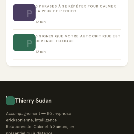
5 PHRASES À SE RÉPÉTER POUR CALMER
P
LA PEUR DE L’ÉCHEC
13
min
5 SIGNES QUE VOTRE AUTOCRITIQUE EST
P
DEVENUE TOXIQUE
13
min
Thierry Sudan
Accompagnement — IFS, hypnose
ericksonienne, Intelligence
Relationnelle. Cabinet à Saintes, en
présentiel ou à distance.