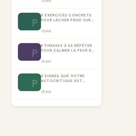
12
min
5 EXERCICES CONCRETS
P
POUR LÂCHER PRISE SUR
LA PERFECTION
12
min
5 PHRASES À SE RÉPÉTER
P
POUR CALMER LA PEUR DE
L’ÉCHEC
13
min
5 SIGNES QUE VOTRE
P
AUTOCRITIQUE EST
DEVENUE TOXIQUE
13
min