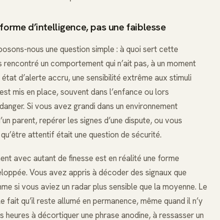
forme d’intelligence, pas une faiblesse
posons-nous une question simple : à quoi sert cette
ais rencontré un comportement qui n’ait pas, à un moment
 état d’alerte accru, une sensibilité extrême aux stimuli
’est mis en place, souvent dans l’enfance ou lors
n danger. Si vous avez grandi dans un environnement
 d’un parent, repérer les signes d’une dispute, ou vous
qu’être attentif était une question de sécurité.
ment avec autant de finesse est en réalité une forme
éveloppée. Vous avez appris à décoder des signaux que
me si vous aviez un radar plus sensible que la moyenne. Le
e fait qu’il reste allumé en permanence, même quand il n’y
s heures à décortiquer une phrase anodine, à ressasser un