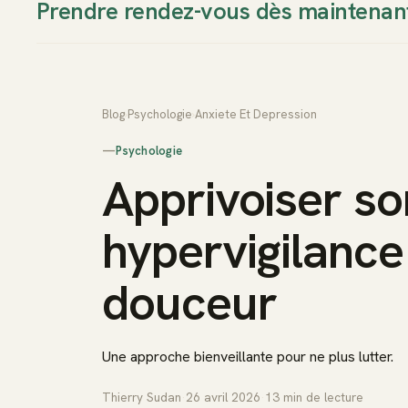
Prendre rendez-vous dès maintenan
Thierry Sudan
Approche
Blog
›
Psychologie
›
Anxiete Et Depression
—
Psychologie
Apprivoiser so
hypervigilance
douceur
Une approche bienveillante pour ne plus lutter.
Thierry Sudan
·
26 avril 2026
·
13
min de lecture