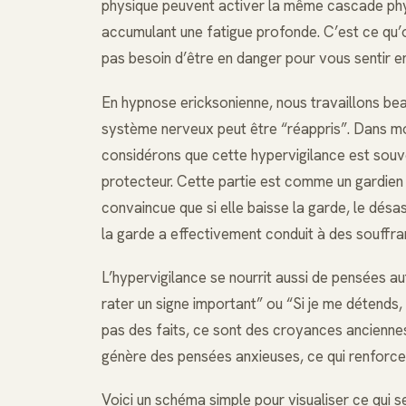
physique peuvent activer la même cascade phy
accumulant une fatigue profonde. C’est ce qu’on
pas besoin d’être en danger pour vous sentir e
En hypnose ericksonienne, nous travaillons be
système nerveux peut être “réappris”. Dans mo
considérons que cette hypervigilance est souve
protecteur. Cette partie est comme un gardien d
convaincue que si elle baisse la garde, le désas
la garde a effectivement conduit à des souffra
L’hypervigilance se nourrit aussi de pensées aut
rater un signe important” ou “Si je me détends
pas des faits, ce sont des croyances anciennes 
génère des pensées anxieuses, ce qui renforce 
Voici un schéma simple pour visualiser ce qui s