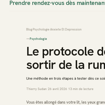
Prendre rendez-vous dès maintenan
Thierry Sudan
Approche
Blog
›
Psychologie
›
Anxiete Et Depression
—
Psychologie
Le protocole d
sortir de la ru
Une méthode en trois étapes à tester dès ce soir
Thierry Sudan
·
26 avril 2026
·
13
min de lecture
Vous êtes allongé dans votre lit, les yeux gran