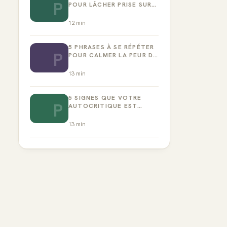
P
POUR LÂCHER PRISE SUR
LA PERFECTION
12
min
5 PHRASES À SE RÉPÉTER
P
POUR CALMER LA PEUR DE
L’ÉCHEC
13
min
5 SIGNES QUE VOTRE
P
AUTOCRITIQUE EST
DEVENUE TOXIQUE
13
min