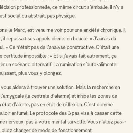
écision professionnelle, ce même circuit s’emballe. Il n’y a
 est social ou abstrait, pas physique.
ns-le Marc, est venu me voir pour une anxiété chronique. Il
il repassait ses appels clients en boucle. « J’aurais dû
 nul. » Ce n’était pas de l’analyse constructive. C’était une
certitude impossible : « Et si j’avais fait autrement, ça
r un scénario alternatif. La rumination s’auto-alimente :
uissant, plus vous y plongez.
vous aidera à trouver une solution. Mais la recherche en
l’amygdale (la centrale d’alarme) et inhibe les zones de
 état d’alerte, pas en état de réflexion. C’est comme
ouloir enfumé. Le protocole des 3 pas vise à casser cette
e nerveux, pas à votre mental survolté. Vous n’allez pas «
us allez changer de mode de fonctionnement.