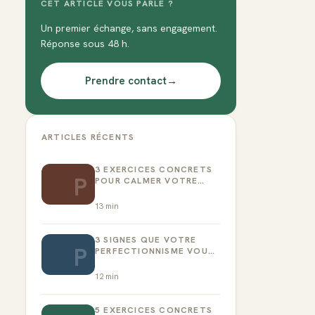
CET ARTICLE VOUS PARLE ?
Un premier échange, sans engagement.
Réponse sous 48 h.
Prendre contact
→
ARTICLES RÉCENTS
3 EXERCICES CONCRETS
P
POUR CALMER VOTRE
CRITIQUE INTÉRIEUR
13
min
3 SIGNES QUE VOTRE
P
PERFECTIONNISME VOUS
EMPÊCHE D’AGIR
12
min
5 EXERCICES CONCRETS