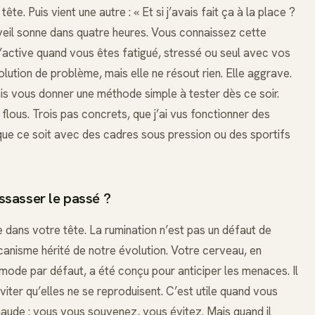
ête. Puis vient une autre : « Et si j’avais fait ça à la place ?
éveil sonne dans quatre heures. Vous connaissez cette
s’active quand vous êtes fatigué, stressé ou seul avec vos
lution de problème, mais elle ne résout rien. Elle aggrave.
ais vous donner une méthode simple à tester dès ce soir.
lous. Trois pas concrets, que j’ai vus fonctionner des
que ce soit avec des cadres sous pression ou des sportifs
essasser le passé ?
e dans votre tête. La rumination n’est pas un défaut de
écanisme hérité de notre évolution. Votre cerveau, en
u mode par défaut, a été conçu pour anticiper les menaces. Il
viter qu’elles ne se reproduisent. C’est utile quand vous
chaude : vous vous souvenez, vous évitez. Mais quand il