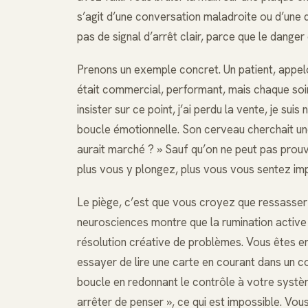
s’agit d’une conversation maladroite ou d’une d
pas de signal d’arrêt clair, parce que le danger
Prenons un exemple concret. Un patient, appelo
était commercial, performant, mais chaque soir, 
insister sur ce point, j’ai perdu la vente, je suis
boucle émotionnelle. Son cerveau cherchait une 
aurait marché ? » Sauf qu’on ne peut pas prouve
plus vous y plongez, plus vous vous sentez imp
Le piège, c’est que vous croyez que ressasser 
neurosciences montre que la rumination active 
résolution créative de problèmes. Vous êtes en
essayer de lire une carte en courant dans un c
boucle en redonnant le contrôle à votre systèm
arrêter de penser », ce qui est impossible. Vo