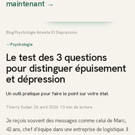
maintenant
→
Thierry
Prendre rendez-vous dès
Sudan
maintenant
Blog
›
Psychologie
›
Anxiete Et Depression
—
Psychologie
Le test des 3 questions
pour distinguer épuisement
et dépression
Un outil pratique pour faire le point sur votre état.
Thierry Sudan
·
26 avril 2026
·
13
min de lecture
Je reçois souvent des messages comme celui de Marc,
42 ans, chef d’équipe dans une entreprise de logistique. Il