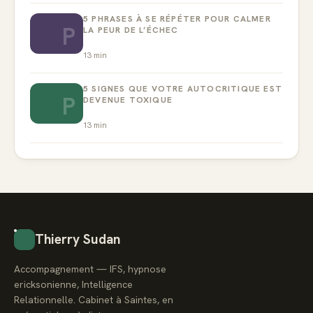
5 PHRASES À SE RÉPÉTER POUR CALMER
P
LA PEUR DE L’ÉCHEC
13
min
5 SIGNES QUE VOTRE AUTOCRITIQUE EST
P
DEVENUE TOXIQUE
13
min
Thierry Sudan
Accompagnement — IFS, hypnose
ericksonienne, Intelligence
Relationnelle. Cabinet à Saintes, en