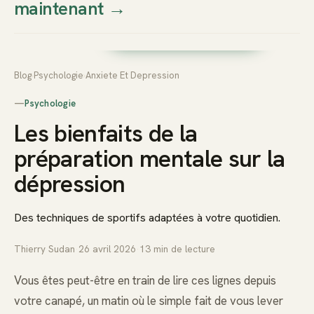
maintenant
→
Thierry
Prendre rendez-vous dès
Sudan
maintenant
Blog
›
Psychologie
›
Anxiete Et Depression
—
Psychologie
Les bienfaits de la
préparation mentale sur la
dépression
Des techniques de sportifs adaptées à votre quotidien.
Thierry Sudan
·
26 avril 2026
·
13
min de lecture
Vous êtes peut-être en train de lire ces lignes depuis
votre canapé, un matin où le simple fait de vous lever