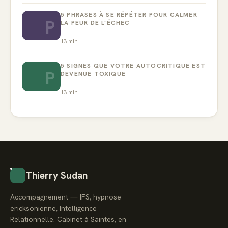
5 PHRASES À SE RÉPÉTER POUR CALMER
P
LA PEUR DE L’ÉCHEC
13
min
5 SIGNES QUE VOTRE AUTOCRITIQUE EST
P
DEVENUE TOXIQUE
13
min
Thierry Sudan
Accompagnement — IFS, hypnose
ericksonienne, Intelligence
Relationnelle. Cabinet à Saintes, en