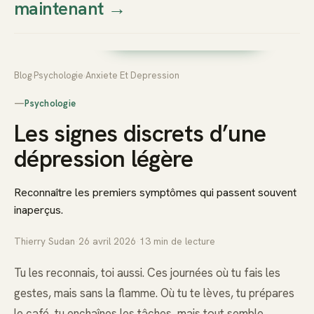
maintenant
→
Thierry
Prendre rendez-vous dès
Sudan
maintenant
Blog
›
Psychologie
›
Anxiete Et Depression
—
Psychologie
Les signes discrets d’une
dépression légère
Reconnaître les premiers symptômes qui passent souvent
inaperçus.
Thierry Sudan
·
26 avril 2026
·
13
min de lecture
Tu les reconnais, toi aussi. Ces journées où tu fais les
gestes, mais sans la flamme. Où tu te lèves, tu prépares
le café, tu enchaînes les tâches, mais tout semble