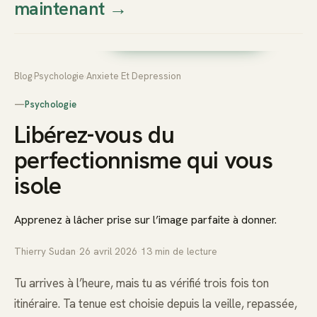
maintenant
→
Thierry
Prendre rendez-vous dès
Sudan
maintenant
Blog
›
Psychologie
›
Anxiete Et Depression
—
Psychologie
Libérez-vous du
perfectionnisme qui vous
isole
Apprenez à lâcher prise sur l’image parfaite à donner.
Thierry Sudan
·
26 avril 2026
·
13
min de lecture
Tu arrives à l’heure, mais tu as vérifié trois fois ton
itinéraire. Ta tenue est choisie depuis la veille, repassée,