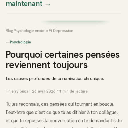
maintenant
→
Thierry
Prendre rendez-vous dès
Sudan
maintenant
Blog
›
Psychologie
›
Anxiete Et Depression
—
Psychologie
Pourquoi certaines pensées
reviennent toujours
Les causes profondes de la rumination chronique.
Thierry Sudan
·
26 avril 2026
·
11
min de lecture
Tu les reconnais, ces pensées qui tournent en boucle.
Peut-être que c’est ce que tu as dit hier à ton collègue,
et que tu repasses la conversation en te demandant si tu