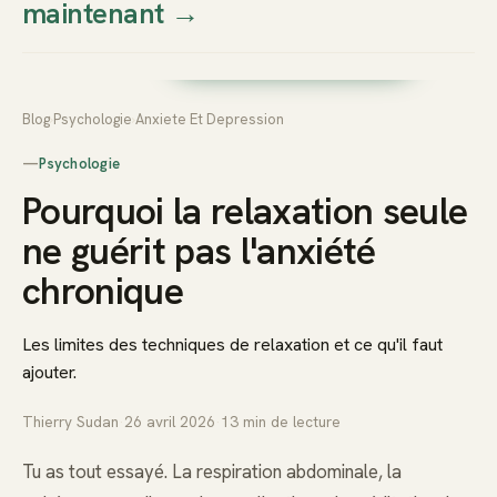
maintenant
→
Thierry
Prendre rendez-vous dès
Sudan
maintenant
Blog
›
Psychologie
›
Anxiete Et Depression
—
Psychologie
Pourquoi la relaxation seule
ne guérit pas l'anxiété
chronique
Les limites des techniques de relaxation et ce qu'il faut
ajouter.
Thierry Sudan
·
26 avril 2026
·
13
min de lecture
Tu as tout essayé. La respiration abdominale, la