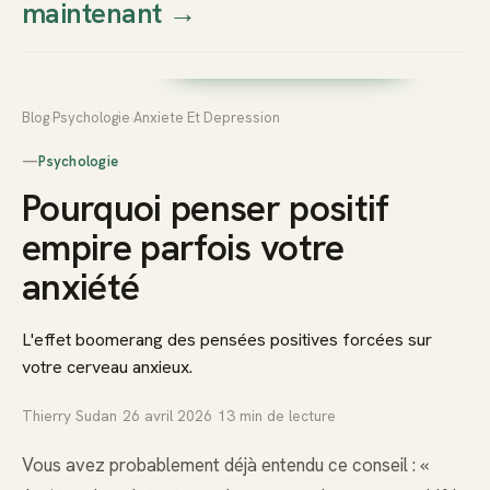
maintenant
→
Thierry
Prendre rendez-vous dès
Sudan
maintenant
Blog
›
Psychologie
›
Anxiete Et Depression
—
Psychologie
Pourquoi penser positif
empire parfois votre
anxiété
L'effet boomerang des pensées positives forcées sur
votre cerveau anxieux.
Thierry Sudan
·
26 avril 2026
·
13
min de lecture
Vous avez probablement déjà entendu ce conseil : «