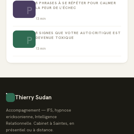
5 PHRASES À SE RÉPÉTER POUR CALMER
P
LA PEUR DE L’ÉCHEC
13
min
5 SIGNES QUE VOTRE AUTOCRITIQUE EST
P
DEVENUE TOXIQUE
13
min
Thierry Sudan
Accompagnement — IFS, hypnose
ericksonienne, Intelligence
Relationnelle. Cabinet à Saintes, en
présentiel ou à distance.