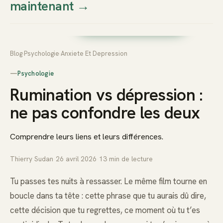
maintenant
→
Thierry
Prendre rendez-vous dès
Sudan
maintenant
Blog
›
Psychologie
›
Anxiete Et Depression
—
Psychologie
Rumination vs dépression :
ne pas confondre les deux
Comprendre leurs liens et leurs différences.
Thierry Sudan
·
26 avril 2026
·
13
min de lecture
Tu passes tes nuits à ressasser. Le même film tourne en
boucle dans ta tête : cette phrase que tu aurais dû dire,
cette décision que tu regrettes, ce moment où tu t’es