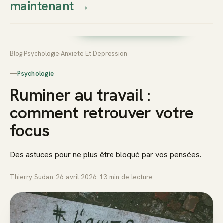
maintenant
→
Thierry
Prendre rendez-vous dès
Sudan
maintenant
Blog
›
Psychologie
›
Anxiete Et Depression
—
Psychologie
Ruminer au travail :
comment retrouver votre
focus
Des astuces pour ne plus être bloqué par vos pensées.
Thierry Sudan
·
26 avril 2026
·
13
min de lecture