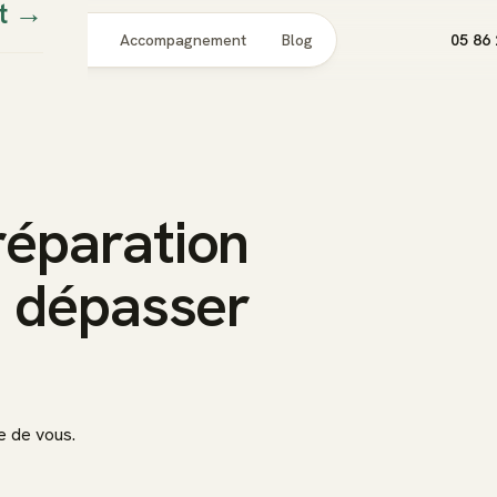
t
→
Pour qui
Accompagnement
Blog
05 86 
éparation
à dépasser
e de vous.