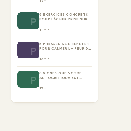
12
min
5 EXERCICES CONCRETS
P
POUR LÂCHER PRISE SUR
LA PERFECTION
12
min
5 PHRASES À SE RÉPÉTER
P
POUR CALMER LA PEUR DE
L’ÉCHEC
13
min
5 SIGNES QUE VOTRE
P
AUTOCRITIQUE EST
DEVENUE TOXIQUE
13
min