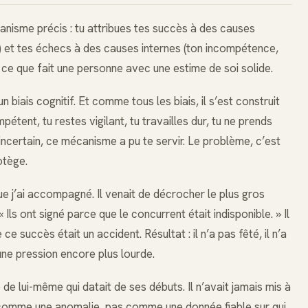
nisme précis : tu attribues tes succès à des causes
es) et tes échecs à des causes internes (ton incompétence,
 ce que fait une personne avec une estime de soi solide.
 biais cognitif. Et comme tous les biais, il s’est construit
pétent, tu restes vigilant, tu travailles dur, tu ne prends
incertain, ce mécanisme a pu te servir. Le problème, c’est
rotège.
 j’ai accompagné. Il venait de décrocher le plus gros
Ils ont signé parce que le concurrent était indisponible. » Il
 succès était un accident. Résultat : il n’a pas fêté, il n’a
une pression encore plus lourde.
e lui-même qui datait de ses débuts. Il n’avait jamais mis à
e comme une anomalie, pas comme une donnée fiable sur qui