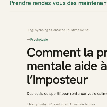
Prendre rendez-vous dès maintenan
Thierry Sudan
Approche
Blog
›
Psychologie
›
Confiance Et Estime De Soi
—
Psychologie
Comment la pr
mentale aide 
l’imposteur
Des outils de sportif pour renforcer votre estim
Thierry Sudan
·
26 avril 2026
·
13
min de lecture