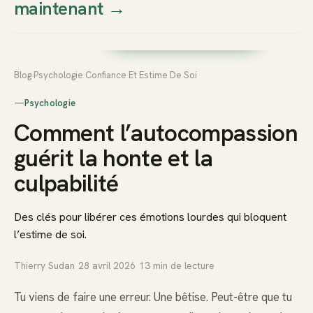
maintenant
→
Thierry
Prendre rendez-vous dès
Sudan
maintenant
Blog
›
Psychologie
›
Confiance Et Estime De Soi
—
Psychologie
Comment l’autocompassion
guérit la honte et la
culpabilité
Des clés pour libérer ces émotions lourdes qui bloquent
l’estime de soi.
Thierry Sudan
·
28 avril 2026
·
13
min de lecture
Tu viens de faire une erreur. Une bêtise. Peut-être que tu