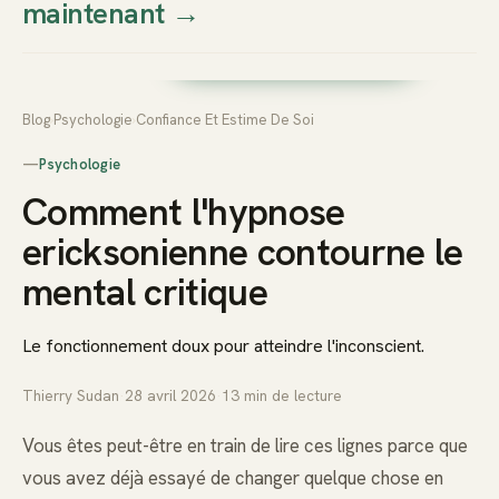
maintenant
→
Thierry
Prendre rendez-vous dès
Sudan
maintenant
Blog
›
Psychologie
›
Confiance Et Estime De Soi
—
Psychologie
Comment l'hypnose
ericksonienne contourne le
mental critique
Le fonctionnement doux pour atteindre l'inconscient.
Thierry Sudan
·
28 avril 2026
·
13
min de lecture
Vous êtes peut-être en train de lire ces lignes parce que
vous avez déjà essayé de changer quelque chose en