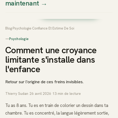
maintenant
→
Thierry
Prendre rendez-vous dès
Sudan
maintenant
Blog
›
Psychologie
›
Confiance Et Estime De Soi
—
Psychologie
Comment une croyance
limitante s'installe dans
l'enfance
Retour sur l'origine de ces freins invisibles.
Thierry Sudan
·
26 avril 2026
·
13
min de lecture
Tu as 8 ans. Tu es en train de colorier un dessin dans ta
chambre. Tu es concentré, la langue légèrement sortie,