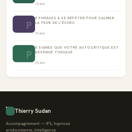
12
min
5 PHRASES À SE RÉPÉTER POUR CALMER
P
LA PEUR DE L’ÉCHEC
13
min
5 SIGNES QUE VOTRE AUTOCRITIQUE EST
P
DEVENUE TOXIQUE
13
min
Thierry Sudan
Accompagnement — IFS, hypnose
ericksonienne, Intelligence