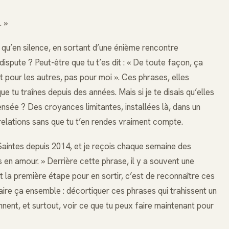
. »
 qu’en silence, en sortant d’une énième rencontre
spute ? Peut-être que tu t’es dit : « De toute façon, ça
st pour les autres, pas pour moi ». Ces phrases, elles
tu traînes depuis des années. Mais si je te disais qu’elles
ensée ? Des croyances limitantes, installées là, dans un
 relations sans que tu t’en rendes vraiment compte.
 Saintes depuis 2014, et je reçois chaque semaine des
as en amour. » Derrière cette phrase, il y a souvent une
 Et la première étape pour en sortir, c’est de reconnaître ces
aire ça ensemble : décortiquer ces phrases qui trahissent un
nent, et surtout, voir ce que tu peux faire maintenant pour