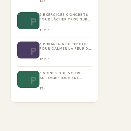
12
min
5 EXERCICES CONCRETS
P
POUR LÂCHER PRISE SUR
LA PERFECTION
12
min
5 PHRASES À SE RÉPÉTER
P
POUR CALMER LA PEUR DE
L’ÉCHEC
13
min
5 SIGNES QUE VOTRE
P
AUTOCRITIQUE EST
DEVENUE TOXIQUE
13
min