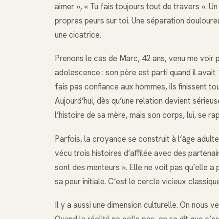
aimer », « Tu fais toujours tout de travers ». Un
propres peurs sur toi. Une séparation douloureu
une cicatrice.
Prenons le cas de Marc, 42 ans, venu me voir po
adolescence : son père est parti quand il avait 1
fais pas confiance aux hommes, ils finissent tou
Aujourd’hui, dès qu’une relation devient sérieuse,
l’histoire de sa mère, mais son corps, lui, se ra
Parfois, la croyance se construit à l’âge adult
vécu trois histoires d’affilée avec des partenai
sont des menteurs ». Elle ne voit pas qu’elle a p
sa peur initiale. C’est le cercle vicieux classiq
Il y a aussi une dimension culturelle. On nous 
Quand la réalité ne colle pas, on se dit que c’