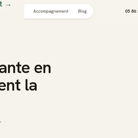
t
→
Pour qui
Accompagnement
Blog
05 86 
ante en
nt la
.