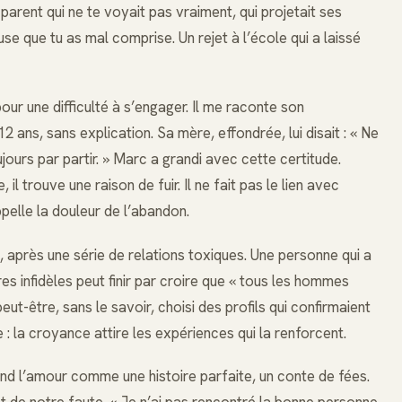
 parent qui ne te voyait pas vraiment, qui projetait ses
se que tu as mal comprise. Un rejet à l’école qui a laissé
ur une difficulté à s’engager. Il me raconte son
2 ans, sans explication. Sa mère, effondrée, lui disait : « Ne
jours par partir. » Marc a grandi avec cette certitude.
 il trouve une raison de fuir. Il ne fait pas le lien avec
ppelle la douleur de l’abandon.
e, après une série de relations toxiques. Une personne qui a
res infidèles peut finir par croire que « tous les hommes
eut-être, sans le savoir, choisi des profils qui confirmaient
ue : la croyance attire les expériences qui la renforcent.
vend l’amour comme une histoire parfaite, un conte de fées.
est de notre faute. « Je n’ai pas rencontré la bonne personne