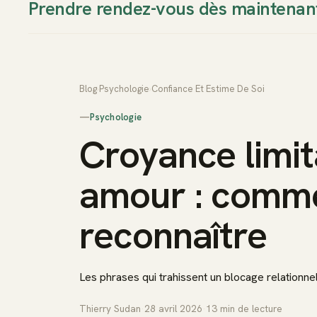
Prendre rendez-vous dès maintenan
Thierry Sudan
Approche
Blog
›
Psychologie
›
Confiance Et Estime De Soi
—
Psychologie
Croyance limit
amour : comme
reconnaître
Les phrases qui trahissent un blocage relationnel
Thierry Sudan
·
28 avril 2026
·
13
min de lecture