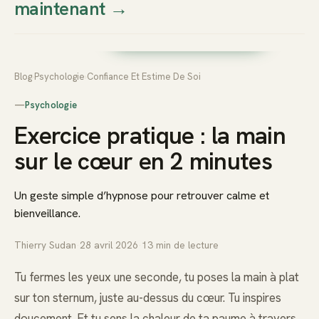
maintenant
→
Thierry
Prendre rendez-vous dès
Sudan
maintenant
Blog
›
Psychologie
›
Confiance Et Estime De Soi
—
Psychologie
Exercice pratique : la main
sur le cœur en 2 minutes
Un geste simple d’hypnose pour retrouver calme et
bienveillance.
Thierry Sudan
·
28 avril 2026
·
13
min de lecture
Tu fermes les yeux une seconde, tu poses la main à plat
sur ton sternum, juste au-dessus du cœur. Tu inspires
doucement. Et tu sens la chaleur de ta paume à travers