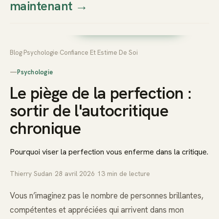
maintenant
→
Thierry
Prendre rendez-vous dès
Sudan
maintenant
Blog
›
Psychologie
›
Confiance Et Estime De Soi
—
Psychologie
Le piège de la perfection :
sortir de l'autocritique
chronique
Pourquoi viser la perfection vous enferme dans la critique.
Thierry Sudan
·
28 avril 2026
·
13
min de lecture
Vous n’imaginez pas le nombre de personnes brillantes,
compétentes et appréciées qui arrivent dans mon