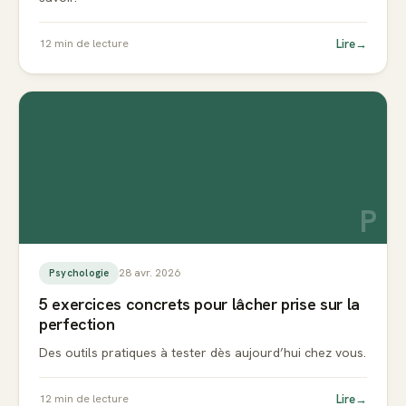
Lire
→
12
min de lecture
P
28 avr. 2026
Psychologie
5 exercices concrets pour lâcher prise sur la
perfection
Des outils pratiques à tester dès aujourd’hui chez vous.
Lire
→
12
min de lecture