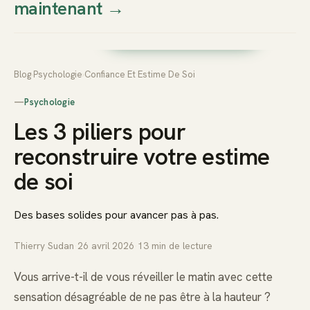
maintenant
→
Thierry
Prendre rendez-vous dès
Sudan
maintenant
Blog
›
Psychologie
›
Confiance Et Estime De Soi
—
Psychologie
Les 3 piliers pour
reconstruire votre estime
de soi
Des bases solides pour avancer pas à pas.
Thierry Sudan
·
26 avril 2026
·
13
min de lecture
Vous arrive-t-il de vous réveiller le matin avec cette
sensation désagréable de ne pas être à la hauteur ?