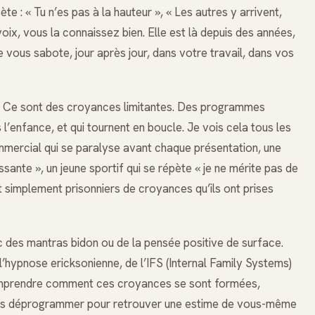
e : « Tu n’es pas à la hauteur », « Les autres y arrivent,
e voix, vous la connaissez bien. Elle est là depuis des années,
le vous sabote, jour après jour, dans votre travail, dans vos
. Ce sont des croyances limitantes. Des programmes
’enfance, et qui tournent en boucle. Je vois cela tous les
mmercial qui se paralyse avant chaque présentation, une
essante », un jeune sportif qui se répète « je ne mérite pas de
ont simplement prisonniers de croyances qu’ils ont prises
des mantras bidon ou de la pensée positive de surface.
hypnose ericksonienne, de l’IFS (Internal Family Systems)
z comprendre comment ces croyances se sont formées,
 les déprogrammer pour retrouver une estime de vous-même