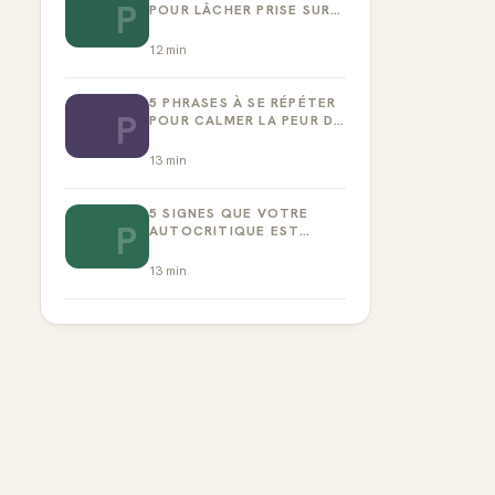
P
POUR LÂCHER PRISE SUR
LA PERFECTION
12
min
5 PHRASES À SE RÉPÉTER
P
POUR CALMER LA PEUR DE
L’ÉCHEC
13
min
5 SIGNES QUE VOTRE
P
AUTOCRITIQUE EST
DEVENUE TOXIQUE
13
min