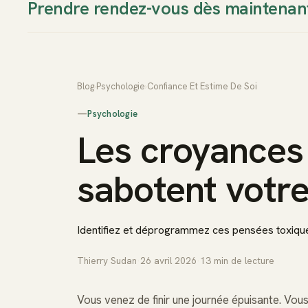
Prendre rendez-vous dès maintenan
Thierry Sudan
Approche
Blog
›
Psychologie
›
Confiance Et Estime De Soi
—
Psychologie
Les croyances 
sabotent votre
Identifiez et déprogrammez ces pensées toxiqu
Thierry Sudan
·
26 avril 2026
·
13
min de lecture
Vous venez de finir une journée épuisante. Vous