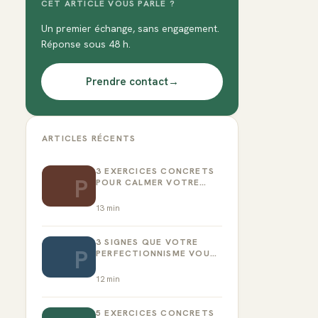
CET ARTICLE VOUS PARLE ?
Un premier échange, sans engagement.
Réponse sous 48 h.
Prendre contact
→
ARTICLES RÉCENTS
3 EXERCICES CONCRETS
P
POUR CALMER VOTRE
CRITIQUE INTÉRIEUR
13
min
3 SIGNES QUE VOTRE
P
PERFECTIONNISME VOUS
EMPÊCHE D’AGIR
12
min
5 EXERCICES CONCRETS