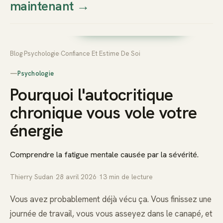
maintenant
→
Thierry
Prendre rendez-vous dès
Sudan
maintenant
Blog
›
Psychologie
›
Confiance Et Estime De Soi
—
Psychologie
Pourquoi l'autocritique
chronique vous vole votre
énergie
Comprendre la fatigue mentale causée par la sévérité.
Thierry Sudan
·
28 avril 2026
·
13
min de lecture
Vous avez probablement déjà vécu ça. Vous finissez une
journée de travail, vous vous asseyez dans le canapé, et