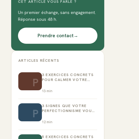
CET ARTICLE VOUS PARLE ?
Un premier échange, sans engagement.
Réponse sous 48 h.
Prendre contact
→
ARTICLES RÉCENTS
3 EXERCICES CONCRETS
P
POUR CALMER VOTRE
CRITIQUE INTÉRIEUR
13
min
3 SIGNES QUE VOTRE
P
PERFECTIONNISME VOUS
EMPÊCHE D’AGIR
12
min
5 EXERCICES CONCRETS