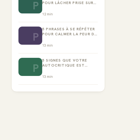
P
POUR LÂCHER PRISE SUR
LA PERFECTION
12
min
5 PHRASES À SE RÉPÉTER
P
POUR CALMER LA PEUR DE
L’ÉCHEC
13
min
5 SIGNES QUE VOTRE
P
AUTOCRITIQUE EST
DEVENUE TOXIQUE
13
min