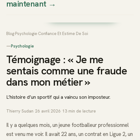
maintenant
→
Thierry
Prendre rendez-vous dès
Sudan
maintenant
Blog
›
Psychologie
›
Confiance Et Estime De Soi
—
Psychologie
Témoignage : « Je me
sentais comme une fraude
dans mon métier »
L’histoire d’un sportif qui a vaincu son imposteur.
Thierry Sudan
·
26 avril 2026
·
13
min de lecture
Il y a quelques mois, un jeune footballeur professionnel
est venu me voir. Il avait 22 ans, un contrat en Ligue 2, un