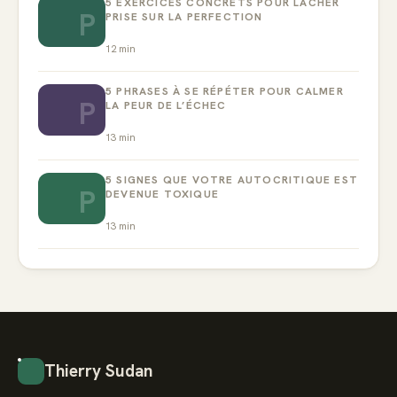
5 EXERCICES CONCRETS POUR LÂCHER
P
PRISE SUR LA PERFECTION
12
min
5 PHRASES À SE RÉPÉTER POUR CALMER
P
LA PEUR DE L’ÉCHEC
13
min
5 SIGNES QUE VOTRE AUTOCRITIQUE EST
P
DEVENUE TOXIQUE
13
min
Thierry Sudan