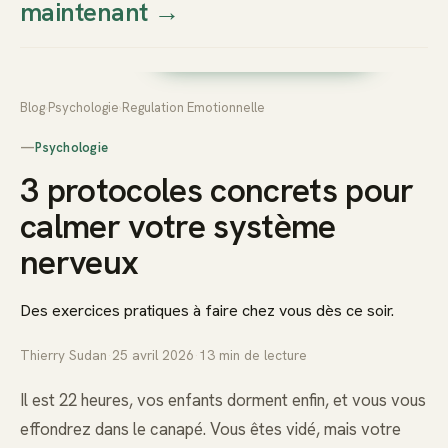
maintenant
→
Thierry
Prendre rendez-vous dès
Sudan
maintenant
Blog
›
Psychologie
›
Regulation Emotionnelle
—
Psychologie
3 protocoles concrets pour
calmer votre système
nerveux
Des exercices pratiques à faire chez vous dès ce soir.
Thierry Sudan
·
25 avril 2026
·
13
min de lecture
Il est 22 heures, vos enfants dorment enfin, et vous vous
effondrez dans le canapé. Vous êtes vidé, mais votre