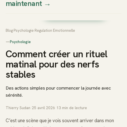
maintenant
→
Thierry
Prendre rendez-vous dès
Sudan
maintenant
Blog
›
Psychologie
›
Regulation Emotionnelle
—
Psychologie
Comment créer un rituel
matinal pour des nerfs
stables
Des actions simples pour commencer la journée avec
sérénité.
Thierry Sudan
·
25 avril 2026
·
13
min de lecture
C’est une scène que je vois souvent arriver dans mon