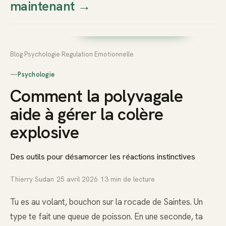
maintenant
→
Thierry
Prendre rendez-vous dès
Sudan
maintenant
Blog
›
Psychologie
›
Regulation Emotionnelle
—
Psychologie
Comment la polyvagale
aide à gérer la colère
explosive
Des outils pour désamorcer les réactions instinctives
Thierry Sudan
·
25 avril 2026
·
13
min de lecture
Tu es au volant, bouchon sur la rocade de Saintes. Un
type te fait une queue de poisson. En une seconde, ta