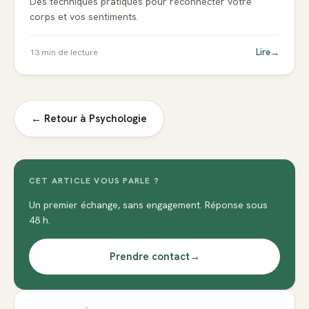
Des techniques pratiques pour reconnecter votre
corps et vos sentiments.
Lire
→
13
min de lecture
← Retour à
Psychologie
CET ARTICLE VOUS PARLE ?
Un premier échange, sans engagement. Réponse sous
48 h.
Prendre contact
→