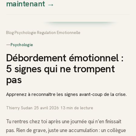
maintenant
→
Thierry
Prendre rendez-vous dès
Sudan
maintenant
Blog
›
Psychologie
›
Regulation Emotionnelle
—
Psychologie
Débordement émotionnel :
5 signes qui ne trompent
pas
Apprenez à reconnaître les signes avant-coup de la crise.
Thierry Sudan
·
25 avril 2026
·
13
min de lecture
Tu rentres chez toi après une journée qui n’en finissait
pas. Rien de grave, juste une accumulation : un collègue