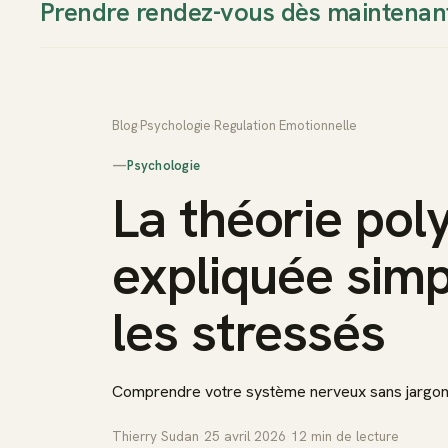
Prendre rendez-vous dès maintenan
Thierry Sudan
Approche
Blog
›
Psychologie
›
Regulation Emotionnelle
—
Psychologie
La théorie pol
expliquée sim
les stressés
Comprendre votre système nerveux sans jargo
Thierry Sudan
·
25 avril 2026
·
12
min de lecture