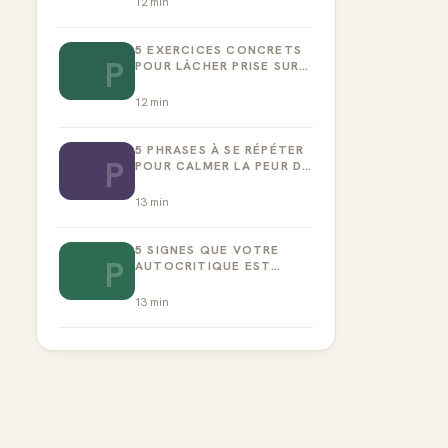
12
min
5 EXERCICES CONCRETS
P
POUR LÂCHER PRISE SUR
LA PERFECTION
12
min
5 PHRASES À SE RÉPÉTER
P
POUR CALMER LA PEUR DE
L’ÉCHEC
13
min
5 SIGNES QUE VOTRE
P
AUTOCRITIQUE EST
DEVENUE TOXIQUE
13
min