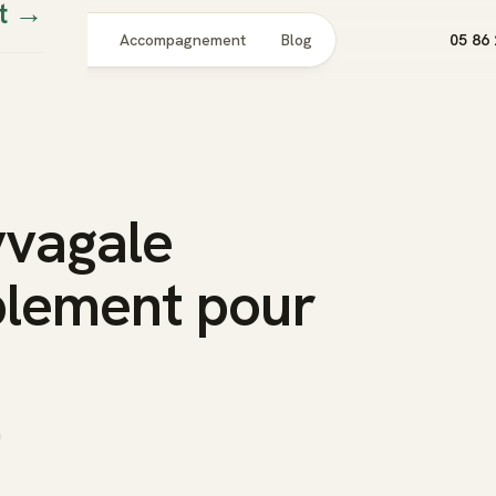
t
→
Pour qui
Accompagnement
Blog
05 86 
yvagale
plement pour
n