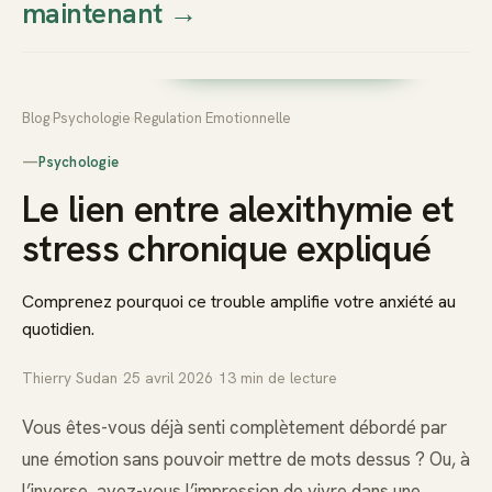
maintenant
→
Thierry
Prendre rendez-vous dès
Sudan
maintenant
Blog
›
Psychologie
›
Regulation Emotionnelle
—
Psychologie
Le lien entre alexithymie et
stress chronique expliqué
Comprenez pourquoi ce trouble amplifie votre anxiété au
quotidien.
Thierry Sudan
·
25 avril 2026
·
13
min de lecture
Vous êtes-vous déjà senti complètement débordé par
une émotion sans pouvoir mettre de mots dessus ? Ou, à
l’inverse, avez-vous l’impression de vivre dans une