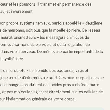
cœur et les poumons. Il transmet en permanence des
eau, et inversement.
e son propre système nerveux, parfois appelé le « deuxième
ns de neurones, soit plus que la moelle épinière. Ce réseau
des neurotransmetteurs – les messagers chimiques de
onine, l’hormone du bien-être et de la régulation de
as dans votre cerveau. De même, une partie importante de la
st synthétisée.
tre microbiote – l’ensemble des bactéries, virus et
 joue un rôle d’intermédiaire actif. Ces micro-organismes ne
e vous mangez, produisent des acides gras à chaîne courte
, et ces molécules agissent directement sur les cellules de
 sur l’inflammation générale de votre corps.