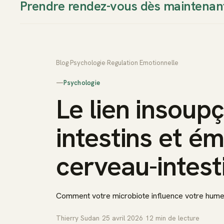
Prendre rendez-vous dès maintenan
Thierry Sudan
Approche
Blog
›
Psychologie
›
Regulation Emotionnelle
—
Psychologie
Le lien insoup
intestins et é
cerveau-intest
Comment votre microbiote influence votre humeu
Thierry Sudan
·
25 avril 2026
·
12
min de lecture