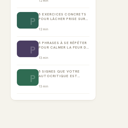
12
min
5 EXERCICES CONCRETS
P
POUR LÂCHER PRISE SUR
LA PERFECTION
12
min
5 PHRASES À SE RÉPÉTER
P
POUR CALMER LA PEUR DE
L’ÉCHEC
13
min
5 SIGNES QUE VOTRE
P
AUTOCRITIQUE EST
DEVENUE TOXIQUE
13
min