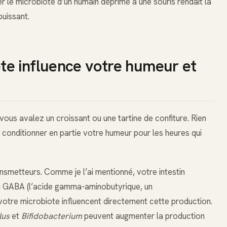
r le microbiote d’un humain déprimé à une souris rendait la
puissant.
e influence votre humeur et
n
ous avalez un croissant ou une tartine de confiture. Rien
a conditionner en partie votre humeur pour les heures qui
smetteurs. Comme je l’ai mentionné, votre intestin
du GABA (l’acide gamma-aminobutyrique, un
votre microbiote influencent directement cette production.
lus
et
Bifidobacterium
peuvent augmenter la production