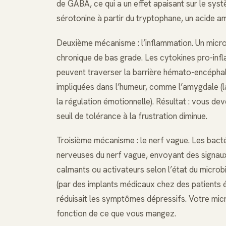
de GABA, ce qui a un effet apaisant sur le sys
sérotonine à partir du tryptophane, un acide am
Deuxième mécanisme : l’inflammation. Un micro
chronique de bas grade. Les cytokines pro-infl
peuvent traverser la barrière hémato-encéphal
impliquées dans l’humeur, comme l’amygdale (la 
la régulation émotionnelle). Résultat : vous dev
seuil de tolérance à la frustration diminue.
Troisième mécanisme : le nerf vague. Les bacté
nerveuses du nerf vague, envoyant des signaux
calmants ou activateurs selon l’état du microb
(par des implants médicaux chez des patients ép
réduisait les symptômes dépressifs. Votre micr
fonction de ce que vous mangez.