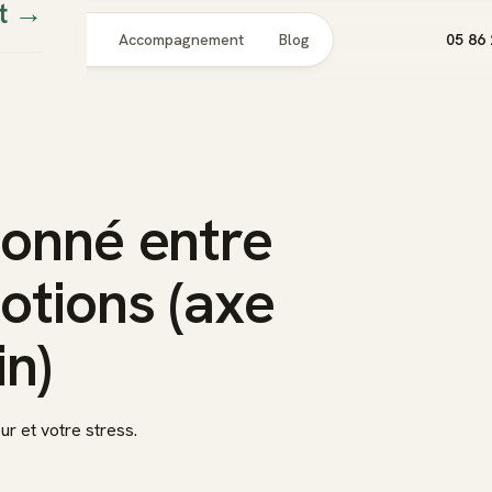
t
→
Pour qui
Accompagnement
Blog
05 86 
çonné entre
motions (axe
in)
r et votre stress.