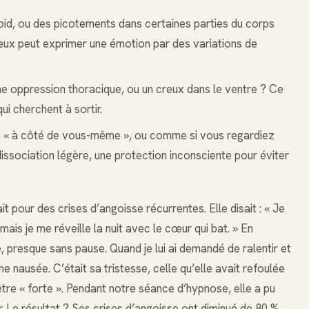
oid, ou des picotements dans certaines parties du corps
ux peut exprimer une émotion par des variations de
e oppression thoracique, ou un creux dans le ventre ? Ce
i cherchent à sortir.
, « à côté de vous-même », ou comme si vous regardiez
dissociation légère, une protection inconsciente pour éviter
t pour des crises d’angoisse récurrentes. Elle disait : « Je
mais je me réveille la nuit avec le cœur qui bat. » En
te, presque sans pause. Quand je lui ai demandé de ralentir et
ne nausée. C’était sa tristesse, celle qu’elle avait refoulée
être « forte ». Pendant notre séance d’hypnose, elle a pu
r. Le résultat ? Ses crises d’angoisse ont diminué de 80 %