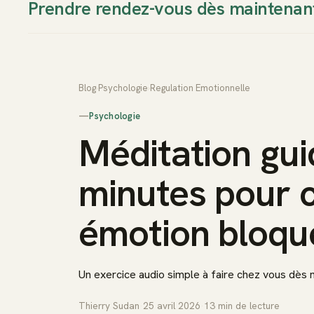
Prendre rendez-vous dès maintenan
Thierry Sudan
Approche
Blog
›
Psychologie
›
Regulation Emotionnelle
—
Psychologie
Méditation gui
minutes pour 
émotion bloqu
Un exercice audio simple à faire chez vous dès 
Thierry Sudan
·
25 avril 2026
·
13
min de lecture