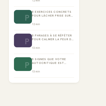
12
min
5 EXERCICES CONCRETS
P
POUR LÂCHER PRISE SUR
LA PERFECTION
12
min
5 PHRASES À SE RÉPÉTER
P
POUR CALMER LA PEUR DE
L’ÉCHEC
13
min
5 SIGNES QUE VOTRE
P
AUTOCRITIQUE EST
DEVENUE TOXIQUE
13
min