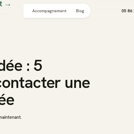
t
→
Pour qui
Accompagnement
Blog
05 86 
dée : 5
contacter une
ée
maintenant.