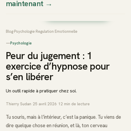
maintenant
→
Thierry
Prendre rendez-vous dès
Sudan
maintenant
Blog
›
Psychologie
›
Regulation Emotionnelle
—
Psychologie
Peur du jugement : 1
exercice d’hypnose pour
s’en libérer
Un outil rapide à pratiquer chez soi.
Thierry Sudan
·
25 avril 2026
·
12
min de lecture
Tu souris, mais à l’intérieur, c’est la panique. Tu viens de
dire quelque chose en réunion, et là, ton cerveau