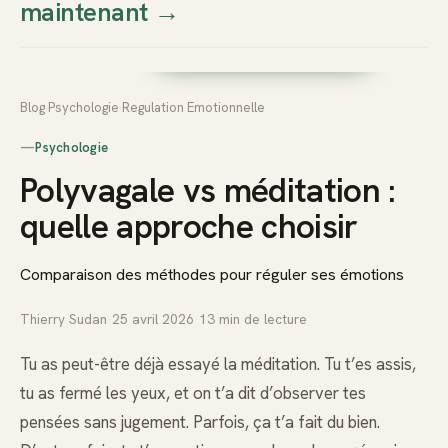
maintenant
→
Thierry
Prendre rendez-vous dès
Sudan
maintenant
Blog
›
Psychologie
›
Regulation Emotionnelle
—
Psychologie
Polyvagale vs méditation :
quelle approche choisir
Comparaison des méthodes pour réguler ses émotions
Thierry Sudan
·
25 avril 2026
·
13
min de lecture
Tu as peut-être déjà essayé la méditation. Tu t’es assis,
tu as fermé les yeux, et on t’a dit d’observer tes
pensées sans jugement. Parfois, ça t’a fait du bien.