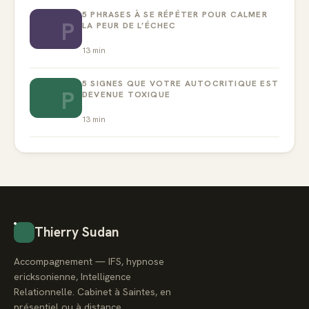
5 PHRASES À SE RÉPÉTER POUR CALMER
P
LA PEUR DE L’ÉCHEC
13
min
5 SIGNES QUE VOTRE AUTOCRITIQUE EST
P
DEVENUE TOXIQUE
13
min
Thierry Sudan
Accompagnement — IFS, hypnose
ericksonienne, Intelligence
Relationnelle. Cabinet à Saintes, en
présentiel ou à distance.