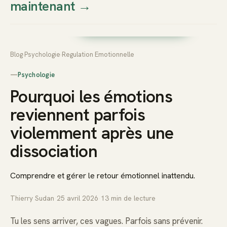
maintenant
→
Thierry
Prendre rendez-vous dès
Sudan
maintenant
Blog
›
Psychologie
›
Regulation Emotionnelle
—
Psychologie
Pourquoi les émotions
reviennent parfois
violemment après une
dissociation
Comprendre et gérer le retour émotionnel inattendu.
Thierry Sudan
·
25 avril 2026
·
13
min de lecture
Tu les sens arriver, ces vagues. Parfois sans prévenir.