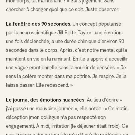
mon corps, là, maintenant ? » Sans jugement. Sans
chercher à changer quoi que ce soit. Juste observer.
La fenêtre des 90 secondes.
Un concept popularisé
par la neuroscientifique Jill Bolte Taylor : une émotion,
une fois déclenchée, a une durée chimique d’environ 90
secondes dans le corps. Après, c’est notre mental qui la
maintient en vie en la ruminant. Émilie a appris à accueillir
une vague émotionnelle sans la nourrir de pensées. « Je
sens la colère monter dans ma poitrine. Je respire. Je la
laisse passer. Elle redescend. »
Le journal des émotions nuancées.
Au lieu d’écrire «
j’ai passé une mauvaise journée », elle notait : « Ce matin,
déception (mon collègue n’a pas respecté son
engagement). À midi, irritation (le déjeuner était froid). Ce
soir, tristesse douce (ma fille m’a dit qu’elle préférait son