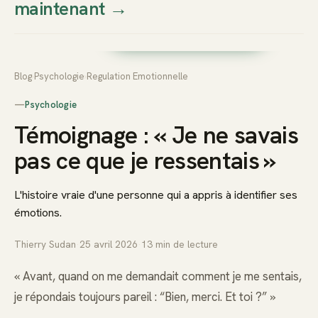
maintenant
→
Thierry
Prendre rendez-vous dès
Sudan
maintenant
Blog
›
Psychologie
›
Regulation Emotionnelle
—
Psychologie
Témoignage : « Je ne savais
pas ce que je ressentais »
L'histoire vraie d'une personne qui a appris à identifier ses
émotions.
Thierry Sudan
·
25 avril 2026
·
13
min de lecture
« Avant, quand on me demandait comment je me sentais,
je répondais toujours pareil : “Bien, merci. Et toi ?” »