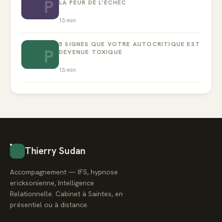
P
LA PEUR DE L’ÉCHEC
13
min
5 SIGNES QUE VOTRE AUTOCRITIQUE EST
P
DEVENUE TOXIQUE
13
min
Thierry Sudan
Accompagnement — IFS, hypnose
ericksonienne, Intelligence
Relationnelle. Cabinet à Saintes, en
présentiel ou à distance.