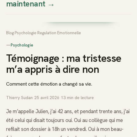
maintenant
→
Thierry
Prendre rendez-vous dès
Sudan
maintenant
Blog
›
Psychologie
›
Regulation Emotionnelle
—
Psychologie
Témoignage : ma tristesse
m’a appris à dire non
Comment cette émotion a changé sa vie.
Thierry Sudan
·
25 avril 2026
·
13
min de lecture
Je m’appelle Julien, j’ai 42 ans, et pendant trente ans, j’ai
été celui qui disait toujours oui. Oui au collègue qui me
refilait son dossier à 18h un vendredi. Oui à mon beau-