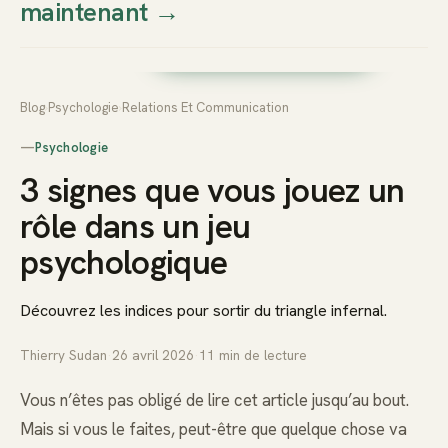
maintenant
→
Thierry
Prendre rendez-vous dès
Sudan
maintenant
Blog
›
Psychologie
›
Relations Et Communication
—
Psychologie
3 signes que vous jouez un
rôle dans un jeu
psychologique
Découvrez les indices pour sortir du triangle infernal.
Thierry Sudan
·
26 avril 2026
·
11
min de lecture
Vous n’êtes pas obligé de lire cet article jusqu’au bout.
Mais si vous le faites, peut-être que quelque chose va