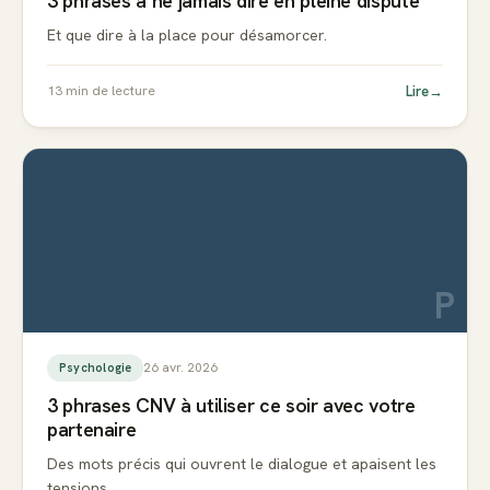
3 phrases à ne jamais dire en pleine dispute
Et que dire à la place pour désamorcer.
Lire
→
13
min de lecture
P
26 avr. 2026
Psychologie
3 phrases CNV à utiliser ce soir avec votre
partenaire
Des mots précis qui ouvrent le dialogue et apaisent les
tensions.