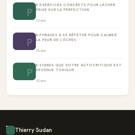
5 EXERCICES CONCRETS POUR LÂCHER
P
PRISE SUR LA PERFECTION
12
min
5 PHRASES À SE RÉPÉTER POUR CALMER
P
LA PEUR DE L’ÉCHEC
13
min
5 SIGNES QUE VOTRE AUTOCRITIQUE EST
P
DEVENUE TOXIQUE
13
min
Thierry Sudan