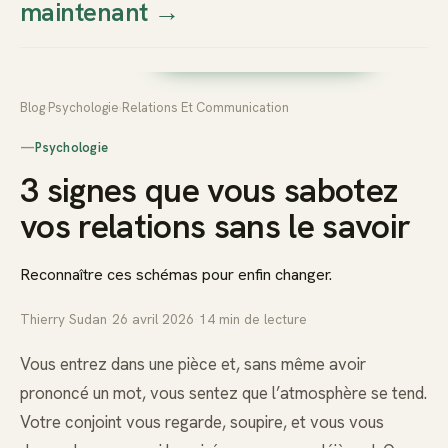
maintenant
→
Thierry
Prendre rendez-vous dès
Sudan
maintenant
Blog
›
Psychologie
›
Relations Et Communication
—
Psychologie
3 signes que vous sabotez
vos relations sans le savoir
Reconnaître ces schémas pour enfin changer.
Thierry Sudan
·
26 avril 2026
·
14
min de lecture
Vous entrez dans une pièce et, sans même avoir
prononcé un mot, vous sentez que l’atmosphère se tend.
Votre conjoint vous regarde, soupire, et vous vous