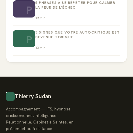
5 PHRASES À SE RÉPÉTER POUR CALMER
P
LA PEUR DE L’ÉCHEC
13
min
5 SIGNES QUE VOTRE AUTOCRITIQUE EST
P
DEVENUE TOXIQUE
13
min
Thierry Sudan
Accompagnement — IFS, hypnose
ericksonienne, Intelligence
Relationnelle. Cabinet à Saintes, en
présentiel ou à distance.