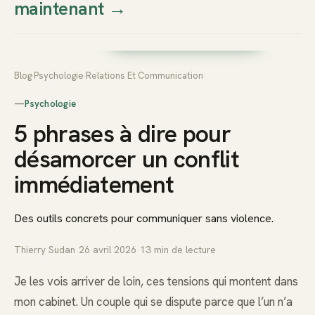
maintenant
→
Thierry
Prendre rendez-vous dès
Sudan
maintenant
Blog
›
Psychologie
›
Relations Et Communication
—
Psychologie
5 phrases à dire pour
désamorcer un conflit
immédiatement
Des outils concrets pour communiquer sans violence.
Thierry Sudan
·
26 avril 2026
·
13
min de lecture
Je les vois arriver de loin, ces tensions qui montent dans
mon cabinet. Un couple qui se dispute parce que l’un n’a