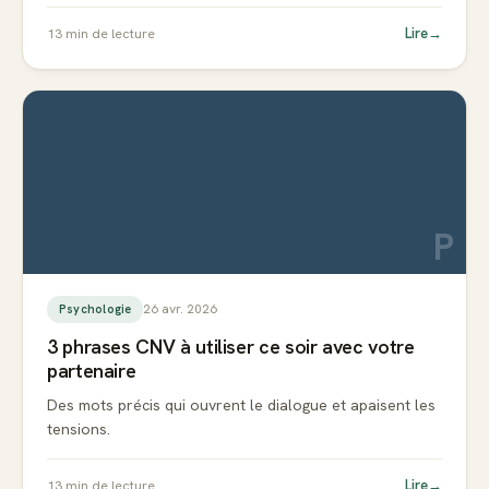
Lire
→
13
min de lecture
P
26 avr. 2026
Psychologie
3 phrases CNV à utiliser ce soir avec votre
partenaire
Des mots précis qui ouvrent le dialogue et apaisent les
tensions.
Lire
→
13
min de lecture