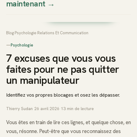
maintenant
→
Thierry
Prendre rendez-vous dès
Sudan
maintenant
Blog
›
Psychologie
›
Relations Et Communication
—
Psychologie
7 excuses que vous vous
faites pour ne pas quitter
un manipulateur
Identifiez vos propres blocages et osez les dépasser.
Thierry Sudan
·
26 avril 2026
·
13
min de lecture
Vous êtes en train de lire ces lignes, et quelque chose, en
vous, résonne. Peut-être que vous reconnaissez des