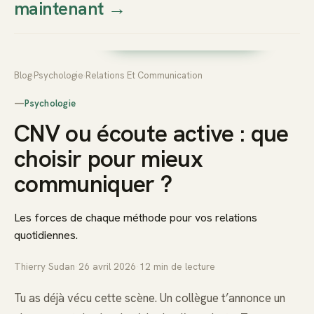
maintenant
→
Thierry
Prendre rendez-vous dès
Sudan
maintenant
Blog
›
Psychologie
›
Relations Et Communication
—
Psychologie
CNV ou écoute active : que
choisir pour mieux
communiquer ?
Les forces de chaque méthode pour vos relations
quotidiennes.
Thierry Sudan
·
26 avril 2026
·
12
min de lecture
Tu as déjà vécu cette scène. Un collègue t’annonce un