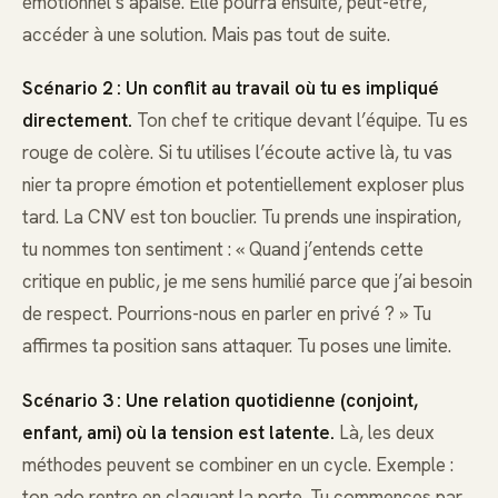
émotionnel s’apaise. Elle pourra ensuite, peut-être,
accéder à une solution. Mais pas tout de suite.
Scénario 2 : Un conflit au travail où tu es impliqué
directement.
Ton chef te critique devant l’équipe. Tu es
rouge de colère. Si tu utilises l’écoute active là, tu vas
nier ta propre émotion et potentiellement exploser plus
tard. La CNV est ton bouclier. Tu prends une inspiration,
tu nommes ton sentiment : « Quand j’entends cette
critique en public, je me sens humilié parce que j’ai besoin
de respect. Pourrions-nous en parler en privé ? » Tu
affirmes ta position sans attaquer. Tu poses une limite.
Scénario 3 : Une relation quotidienne (conjoint,
enfant, ami) où la tension est latente.
Là, les deux
méthodes peuvent se combiner en un cycle. Exemple :
ton ado rentre en claquant la porte. Tu commences par