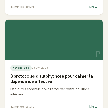
Lire
→
13
min de lecture
P
26 avr. 2026
Psychologie
3 protocoles d'autohypnose pour calmer la
dépendance affective
Des outils concrets pour retrouver votre équilibre
intérieur.
Lire
→
12
min de lecture