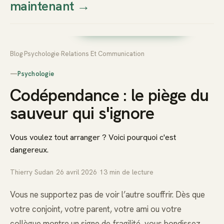
maintenant
→
Thierry
Prendre rendez-vous dès
Sudan
maintenant
Blog
›
Psychologie
›
Relations Et Communication
—
Psychologie
Codépendance : le piège du
sauveur qui s'ignore
Vous voulez tout arranger ? Voici pourquoi c'est
dangereux.
Thierry Sudan
·
26 avril 2026
·
13
min de lecture
Vous ne supportez pas de voir l’autre souffrir. Dès que
votre conjoint, votre parent, votre ami ou votre
collègue montre un signe de fragilité, vous bondissez.